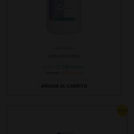
Fertilizantes
D-BLOCK CANNA
38.92
€
27.24
€
IVA INCL.
Ahorras:
11.68
€
(30%)
AÑADIR AL CARRITO
Original
Current
¡Oferta!
price
price
was:
is:
14.30€.
10.01€.