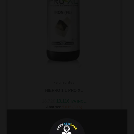
Fertilizantes
HIERRO 1 L PRO-XL
18.72
€
13.11
€
IVA INCL.
Ahorras:
5.61
€
(30%)
AÑADIR AL CARRITO