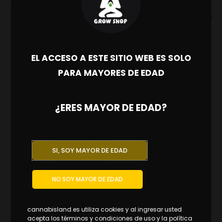
Original
Current
¡Oferta!
price
price
was:
is:
10.98€.
7.68€.
EL ACCESO A ESTE SITIO WEB ES SOLO
PARA MAYORES DE EDAD
¿ERES MAYOR DE EDAD?
SI, SOY MAYOR DE EDAD
NO SOY MAYOR DE EDAD
cannabisland.es utiliza cookies y al ingresar usted
acepta los términos y condiciones de uso y la política