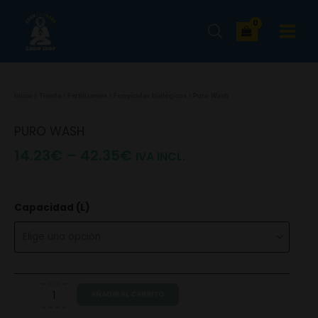
Ir
MAIN
al
MENU
contenido
Inicio
/
Tienda
/
Fertilizantes
/
Fungicidas biológicos
/ Puro Wash
PURO WASH
14.23
€
–
42.35
€
IVA INCL.
Puro
Capacidad (L)
Wash
quantity
AÑADIR AL CARRITO