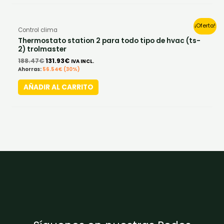
Original
Current
¡Oferta!
Control clima
price
price
was:
is:
Thermostato station 2 para todo tipo de hvac (ts-
188.47€.
131.93€.
2) trolmaster
188.47
€
131.93
€
IVA INCL.
Ahorras:
56.54
€
(30%)
AÑADIR AL CARRITO