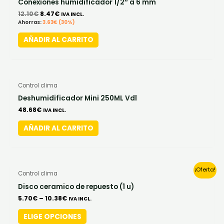
Conexiones humidificador 1/2″ a 6 mm
12.10€.
8.47€.
12.10
€
8.47
€
IVA INCL.
Ahorras:
3.63
€
(30%)
AÑADIR AL CARRITO
Control clima
Deshumidificador Mini 250ML Vdl
48.68
€
IVA INCL.
AÑADIR AL CARRITO
This
¡Oferta!
Control clima
product
Disco ceramico de repuesto (1 u)
has
5.70
€
–
10.38
€
IVA INCL.
multiple
ELIGE OPCIONES
variants.