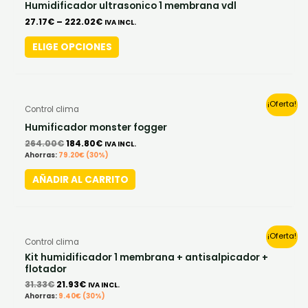
product
Humidificador ultrasonico 1 membrana vdl
chosen
has
27.17
€
–
222.02
€
IVA INCL.
on
multiple
ELIGE OPCIONES
the
variants.
product
The
page
options
Original
Current
may
¡Oferta!
Control clima
price
price
be
was:
is:
Humificador monster fogger
264.00€.
184.80€.
chosen
264.00
€
184.80
€
IVA INCL.
on
Ahorras:
79.20
€
(30%)
the
AÑADIR AL CARRITO
product
page
Original
Current
¡Oferta!
Control clima
price
price
was:
is:
Kit humidificador 1 membrana + antisalpicador +
31.33€.
21.93€.
flotador
31.33
€
21.93
€
IVA INCL.
Ahorras:
9.40
€
(30%)