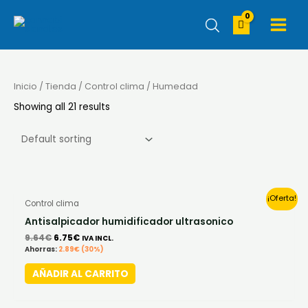
Ir
MAIN
al
MENU
contenido
Inicio
/
Tienda
/
Control clima
/ Humedad
Showing all 21 results
Original
Current
¡Oferta!
Control clima
price
price
was:
is:
Antisalpicador humidificador ultrasonico
9.64€.
6.75€.
9.64
€
6.75
€
IVA INCL.
Ahorras:
2.89
€
(30%)
AÑADIR AL CARRITO