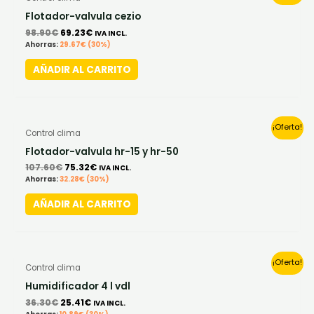
price
price
was:
is:
Flotador-valvula cezio
98.90€.
69.23€.
98.90
€
69.23
€
IVA INCL.
Ahorras:
29.67
€
(30%)
AÑADIR AL CARRITO
Original
Current
¡Oferta!
Control clima
price
price
was:
is:
Flotador-valvula hr-15 y hr-50
107.60€.
75.32€.
107.60
€
75.32
€
IVA INCL.
Ahorras:
32.28
€
(30%)
AÑADIR AL CARRITO
Original
Current
¡Oferta!
Control clima
price
price
was:
is:
Humidificador 4 l vdl
36.30€.
25.41€.
36.30
€
25.41
€
IVA INCL.