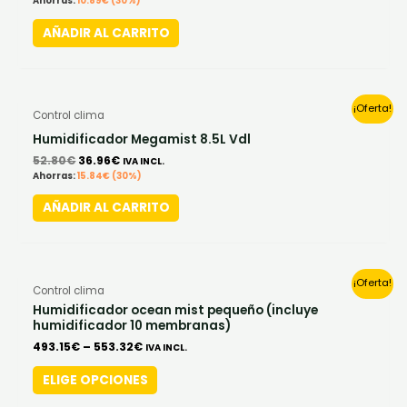
Ahorras:
10.89
€
(30%)
AÑADIR AL CARRITO
Original
Current
¡Oferta!
Control clima
price
price
was:
is:
Humidificador Megamist 8.5L Vdl
52.80€.
36.96€.
52.80
€
36.96
€
IVA INCL.
Ahorras:
15.84
€
(30%)
AÑADIR AL CARRITO
This
¡Oferta!
Control clima
product
Humidificador ocean mist pequeño (incluye
humidificador 10 membranas)
has
493.15
€
–
553.32
€
IVA INCL.
multiple
variants.
ELIGE OPCIONES
The