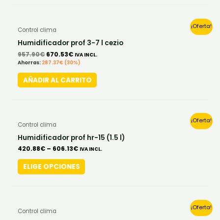
options
may
Original
Current
¡Oferta!
Control clima
be
price
price
was:
is:
Humidificador prof 3-7 l cezio
chosen
957.90€.
670.53€.
957.90
€
670.53
€
IVA INCL.
on
Ahorras:
287.37
€
(30%)
the
AÑADIR AL CARRITO
product
page
This
¡Oferta!
Control clima
product
Humidificador prof hr-15 (1.5 l)
has
420.88
€
–
606.13
€
IVA INCL.
multiple
ELIGE OPCIONES
variants.
The
options
may
This
¡Oferta!
Control clima
be