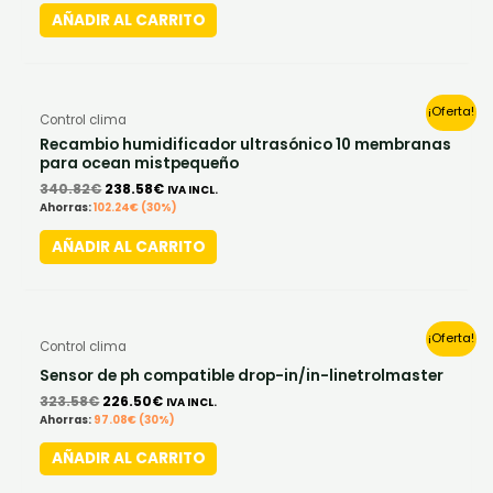
AÑADIR AL CARRITO
Original
Current
¡Oferta!
Control clima
price
price
was:
is:
Recambio humidificador ultrasónico 10 membranas
340.82€.
238.58€.
para ocean mistpequeño
340.82
€
238.58
€
IVA INCL.
Ahorras:
102.24
€
(30%)
AÑADIR AL CARRITO
Original
Current
¡Oferta!
Control clima
price
price
was:
is:
Sensor de ph compatible drop-in/in-linetrolmaster
323.58€.
226.50€.
323.58
€
226.50
€
IVA INCL.
Ahorras:
97.08
€
(30%)
AÑADIR AL CARRITO