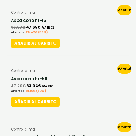
Original
Current
¡Oferta!
Control clima
price
price
was:
is:
Aspa cono hr-15
68.07€.
47.65€.
68.07
€
47.65
€
IVA INCL.
Ahorras:
20.42
€
(30%)
AÑADIR AL CARRITO
Original
Current
¡Oferta!
Control clima
price
price
was:
is:
Aspa cono hr-50
47.20€.
33.04€.
47.20
€
33.04
€
IVA INCL.
Ahorras:
14.16
€
(30%)
AÑADIR AL CARRITO
Original
Current
¡Oferta!
Control clima
price
price
was:
is: