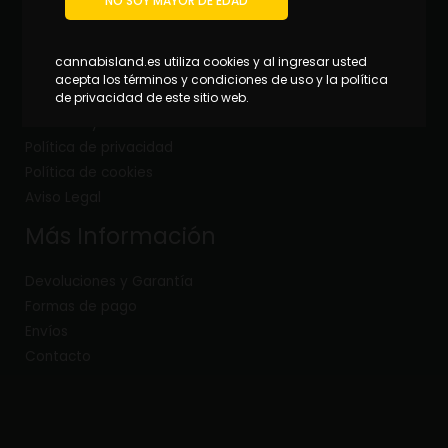
NO SOY MAYOR DE EDAD
cannabisland.es utiliza cookies y al ingresar usted
Políticas
acepta los términos y condiciones de uso y la política
de privacidad de este sitio web.
Términos y condiciones
Política de privacidad
Política de cookies
Aviso Legal
Más Información
Devoluciones y Garantía
Formas de pago
Envíos
Contacto