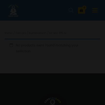
Ir
MAIN
al
MENU
contenido
Inicio
/
Tienda
/
Iluminacion
/ Kit lec 315 w
No products were found matching your
selection.