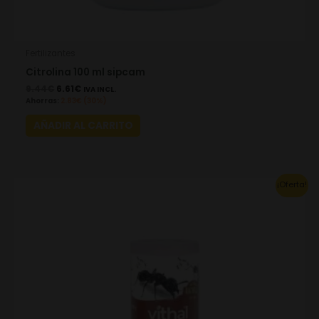
Fertilizantes
Citrolina 100 ml sipcam
9.44
€
6.61
€
IVA INCL.
Ahorras:
2.83
€
(30%)
AÑADIR AL CARRITO
Original
Current
¡Oferta!
price
price
was:
is:
10.78€.
7.55€.