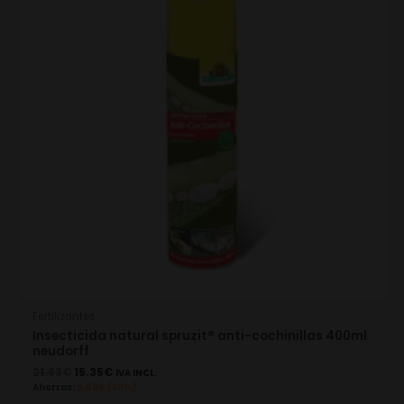
Fertilizantes
Insecticida natural spruzit® anti-cochinillas 400ml
neudorff
21.93
€
15.35
€
IVA INCL.
Ahorras:
6.58
€
(30%)