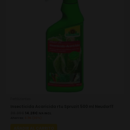
Fertilizantes
Insecticida Acaricida rtu Spruzit 500 ml Neudorff
20.39
€
14.28
€
IVA INCL.
Ahorras:
6.11
€
(30%)
AÑADIR AL CARRITO