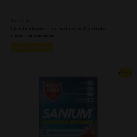
Fertilizantes
Insecticida piretrinas naturales 10 cc trabe
9.46
€
–
35.48
€
IVA INCL.
ELIGE OPCIONES
This
¡Oferta!
product
has
multiple
variants.
The
options
may
be