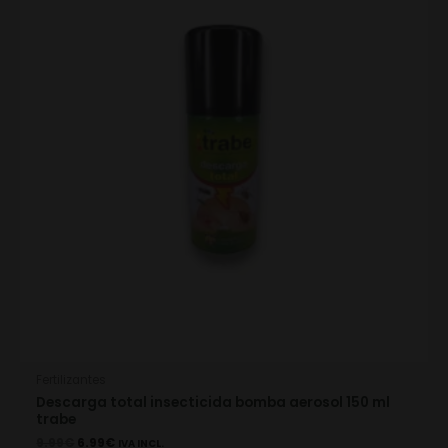
9.99€.
6.99€.
Fertilizantes
Descarga total insecticida bomba aerosol 150 ml
trabe
9.99
€
6.99
€
IVA INCL.