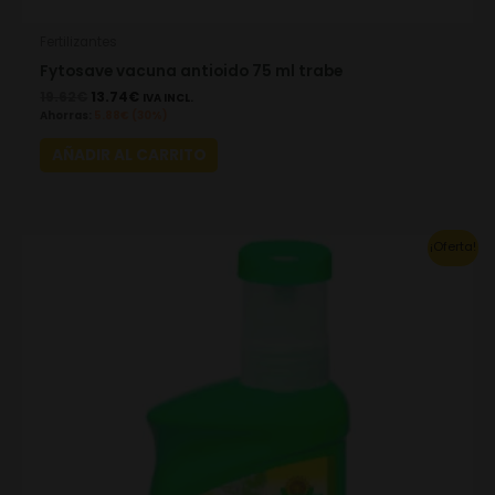
Fertilizantes
Fytosave vacuna antioido 75 ml trabe
19.62
€
13.74
€
IVA INCL.
Ahorras:
5.88
€
(30%)
AÑADIR AL CARRITO
This
¡Oferta!
product
has
multiple
variants.
The
options
may
be