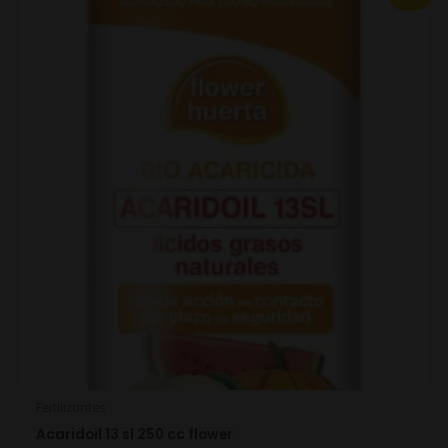
price
price
was:
is:
13.46€.
9.42€.
Fertilizantes
Acaridoil 13 sl 250 cc flower