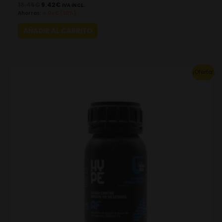
13.46
€
9.42
€
IVA INCL.
Ahorras:
4.04
€
(30%)
AÑADIR AL CARRITO
This
¡Oferta!
product
has
multiple
variants.
The
options
may
be
chosen
on
the
product