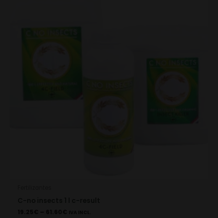
has
multiple
variants.
The
options
may
be
chosen
on
the
product
page
Fertilizantes
C-no insects 1 l c-result
19.25
€
–
61.60
€
IVA INCL.