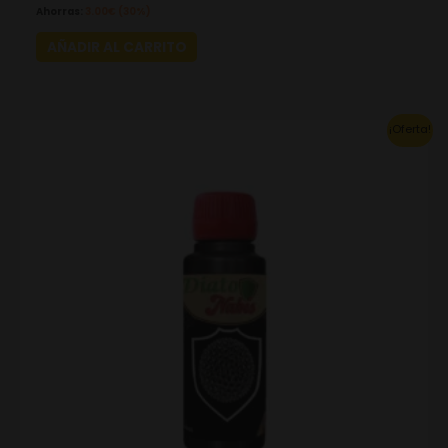
Ahorras:
3.00
€
(30%)
AÑADIR AL CARRITO
This
¡Oferta!
product
has
multiple
variants.
The
options
may
be
chosen
on
the
product