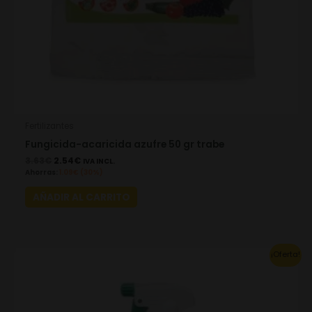
Fertilizantes
Fungicida-acaricida azufre 50 gr trabe
3.63
€
2.54
€
IVA INCL.
Ahorras:
1.09
€
(30%)
AÑADIR AL CARRITO
Original
Current
¡Oferta!
price
price
was:
is:
16.26€.
11.38€.