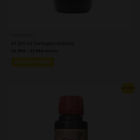
page
Fertilizantes
Af 250 ml the hype company
22.95
€
–
51.59
€
IVA INCL.
ELIGE OPCIONES
This
¡Oferta!
product
has
multiple
variants.
The
options