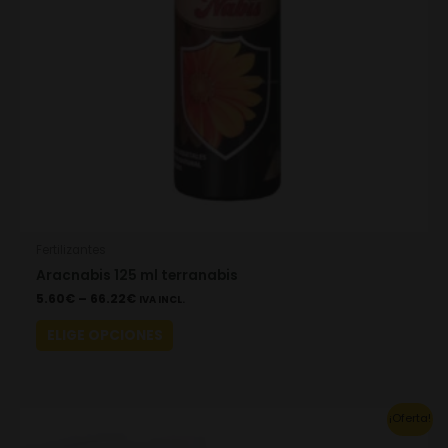
may
be
chosen
on
the
product
page
Fertilizantes
Aracnabis 125 ml terranabis
5.60
€
–
66.22
€
IVA INCL.
ELIGE OPCIONES
This
¡Oferta!
product