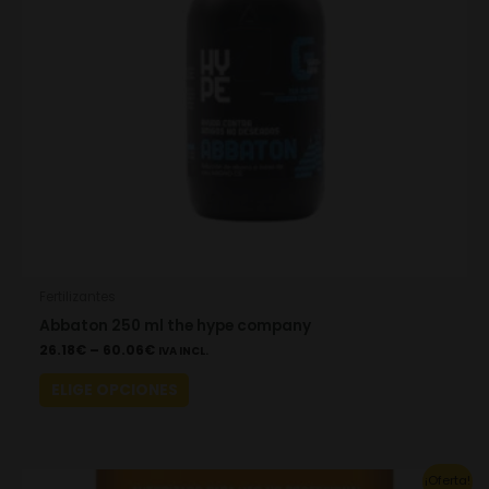
options
may
be
chosen
on
the
product
page
Fertilizantes
Abbaton 250 ml the hype company
26.18
€
–
60.06
€
IVA INCL.
ELIGE OPCIONES
Original
Current
¡Oferta!