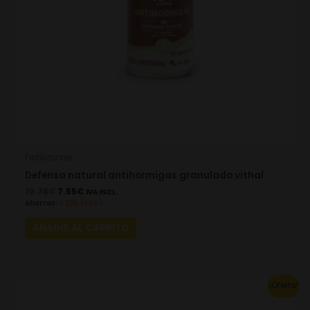
Fertilizantes
Defensa natural antihormigas granulado vithal
10.78
€
7.55
€
IVA INCL.
Ahorras:
3.23
€
(30%)
AÑADIR AL CARRITO
Original
Current
¡Oferta!
price
price
was:
is: