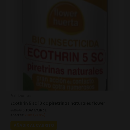
Fertilizantes
Ecothrin 5 sc 10 cc piretrinas naturales flower
7.28
€
5.10
€
IVA INCL.
Ahorras:
2.18
€
(29.9%)
AÑADIR AL CARRITO