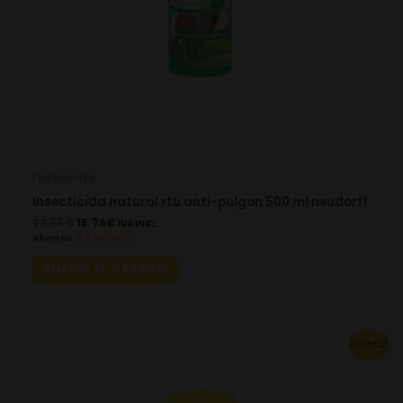
Fertilizantes
Insecticida natural rtu anti-pulgon 500 ml neudorff
22.55
€
15.79
€
IVA INCL.
Ahorras:
6.76
€
(30%)
AÑADIR AL CARRITO
Original
Current
¡Oferta!
price
price
was:
is:
21.93€.
15.35€.