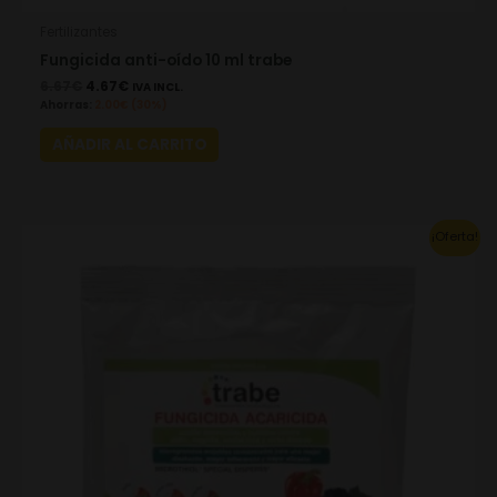
Fertilizantes
Fungicida anti-oído 10 ml trabe
6.67
€
4.67
€
IVA INCL.
Ahorras:
2.00
€
(30%)
AÑADIR AL CARRITO
Original
Current
¡Oferta!
price
price
was:
is:
3.63€.
2.54€.