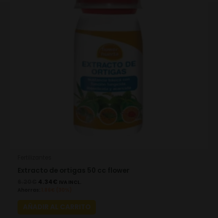
Fertilizantes
Extracto de ortigas 50 cc flower
6.20
€
4.34
€
IVA INCL.
Ahorras:
1.86
€
(30%)
AÑADIR AL CARRITO