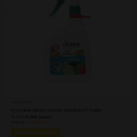
Fertilizantes
Fytosave spray vacuna antidoto 1 l trabe
16.26
€
11.38
€
IVA INCL.
Ahorras:
4.88
€
(30%)
AÑADIR AL CARRITO