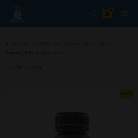
Ir
MAIN
al
MENU
contenido
Inicio
/
Tienda
/
Fertilizantes
/ Insecticidas biológicos
Showing 1–24 of 46 results
This
¡Oferta!
product
has
multiple
variants.
The