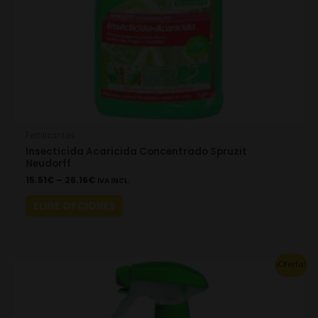
chosen
on
the
product
page
Fertilizantes
Insecticida Acaricida Concentrado Spruzit
Neudorff
15.51
€
–
26.16
€
IVA INCL.
ELIGE OPCIONES
Original
Current
¡Oferta!
price
price
was:
is:
20.39€.
14.28€.