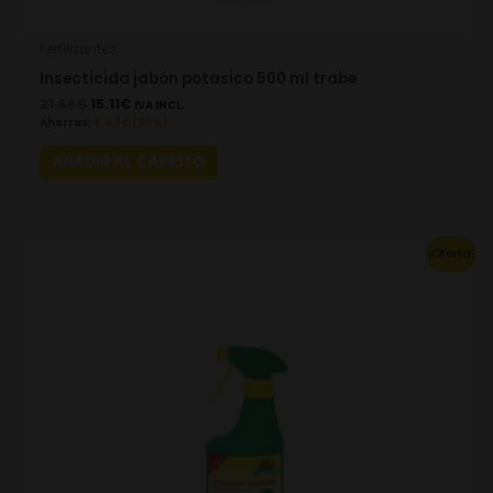
Fertilizantes
Insecticida jabón potasico 500 ml trabe
21.58
€
15.11
€
IVA INCL.
Ahorras:
6.47
€
(30%)
AÑADIR AL CARRITO
Original
Current
¡Oferta!
price
price
was:
is:
22.55€.
15.79€.