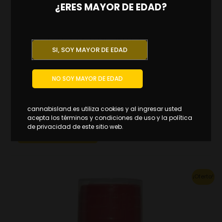
¿ERES MAYOR DE EDAD?
SI, SOY MAYOR DE EDAD
NO SOY MAYOR DE EDAD
Fertilizantes
Extracto de neem 450 cc flower
cannabisland.es utiliza cookies y al ingresar usted
35.53
€
24.87
€
IVA INCL.
acepta los términos y condiciones de uso y la política
Ahorras:
10.66
€
(30%)
de privacidad de este sitio web.
AÑADIR AL CARRITO
Original
Current
¡Oferta!
price
price
was:
is:
6.20€.
4.34€.