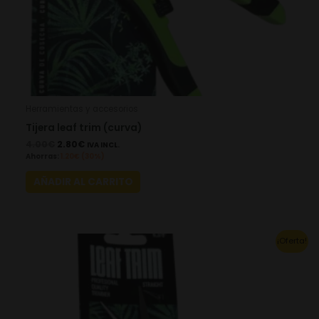
Herramientas y accesorios
Tijera leaf trim (curva)
4.00
€
2.80
€
IVA INCL.
Ahorras:
1.20
€
(30%)
AÑADIR AL CARRITO
Original
Current
¡Oferta!
price
price
was:
is:
4.00€.
2.80€.