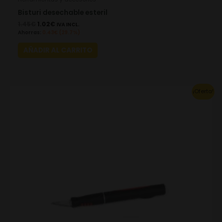
Bisturi desechable esteril
1.45
€
1.02
€
IVA INCL.
Ahorras:
0.43
€
(29.7%)
AÑADIR AL CARRITO
Original
Current
¡Oferta!
price
price
was:
is:
11.97€.
8.38€.