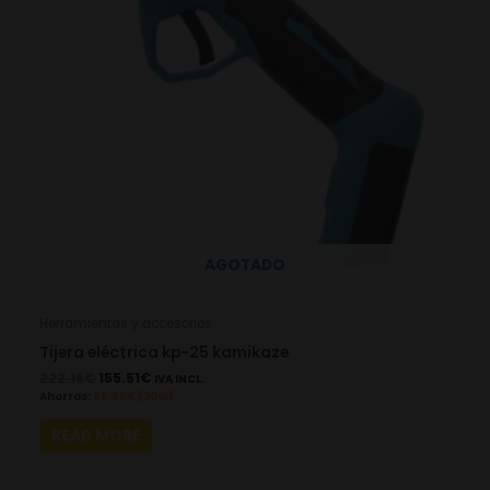
AGOTADO
Herramientas y accesorios
Tijera eléctrica kp-25 kamikaze
222.16
€
155.51
€
IVA INCL.
Ahorras:
66.65
€
(30%)
READ MORE