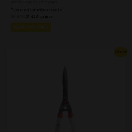
Herramientas y accesorios
Tijera automática recta
30.60
€
21.42
€
IVA INCL.
ELIGE OPCIONES
Original
Current
¡Oferta!
price
price
was:
is:
43.98€.
30.78€.