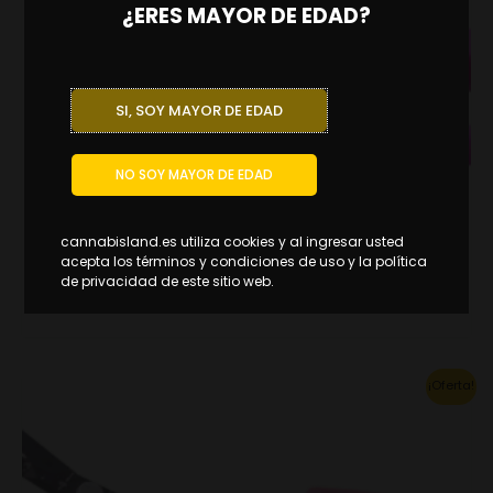
¿ERES MAYOR DE EDAD?
on
the
product
page
SI, SOY MAYOR DE EDAD
NO SOY MAYOR DE EDAD
Herramientas y accesorios
Tijera angulada
cannabisland.es utiliza cookies y al ingresar usted
16.60
€
–
16.94
€
IVA INCL.
acepta los términos y condiciones de uso y la política
de privacidad de este sitio web.
ELIGE OPCIONES
Original
Current
This
¡Oferta!
price
price
product
was:
is:
30.60€.
21.42€.
has
multiple