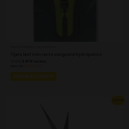
Herramientas y accesorios
Tijera leaf trim recta vanguard hydroponics
4.10
€
2.87
€
IVA INCL.
Ahorras:
1.23
€
(30%)
AÑADIR AL CARRITO
Original
Current
¡Oferta!
price
price
was:
is:
25.48€.
17.83€.