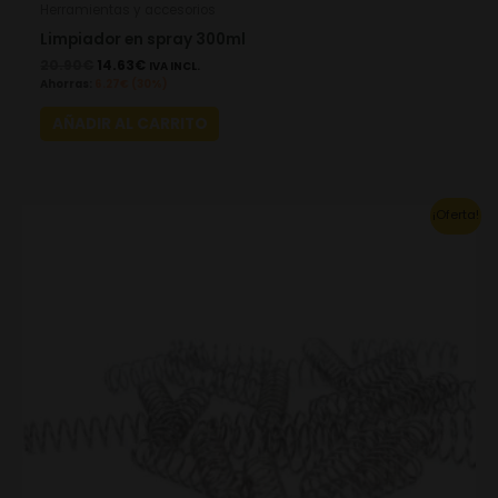
Herramientas y accesorios
Limpiador en spray 300ml
20.90
€
14.63
€
IVA INCL.
Ahorras:
6.27
€
(30%)
AÑADIR AL CARRITO
Original
Current
¡Oferta!
price
price
was:
is:
0.66€.
0.46€.