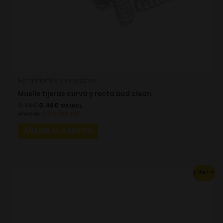
Herramientas y accesorios
Muelle tijeras curva y recta bud clean
0.66
€
0.46
€
IVA INCL.
Ahorras:
0.20
€
(30.3%)
AÑADIR AL CARRITO
Original
Current
¡Oferta!
price
price
was:
is:
19.58€.
13.71€.