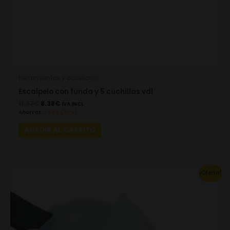
Herramientas y accesorios
Escalpelo con funda y 5 cuchillas vdl
11.97
€
8.38
€
IVA INCL.
Ahorras:
3.59
€
(30%)
AÑADIR AL CARRITO
Original
Current
¡Oferta!
price
price
was:
is:
11.51€.
8.05€.