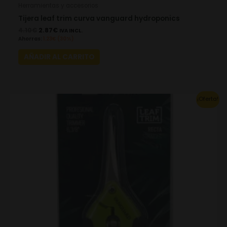
Herramientas y accesorios
Tijera leaf trim curva vanguard hydroponics
4.10
€
2.87
€
IVA INCL.
Ahorras:
1.23
€
(30%)
AÑADIR AL CARRITO
Original
Current
¡Oferta!
price
price
was:
is:
4.10€.
2.87€.