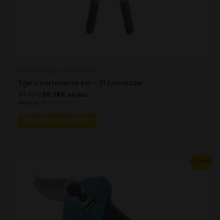
Herramientas y accesorios
Tijera cortasetos km – 31 kamikaze
43.98
€
30.78
€
IVA INCL.
Ahorras:
13.20
€
(30%)
AÑADIR AL CARRITO
Original
Current
¡Oferta!
price
price
was:
is:
222.16€.
155.51€.