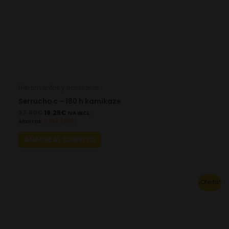
Herramientas y accesorios
Serrucho c – 180 h kamikaze
27.50
€
19.25
€
IVA INCL.
Ahorras:
8.25
€
(30%)
AÑADIR AL CARRITO
Original
Current
¡Oferta!
price
price
was:
is:
28.03€.
19.62€.