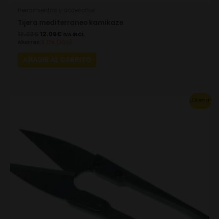
Herramientas y accesorios
Tijera mediterraneo kamikaze
17.23
€
12.06
€
IVA INCL.
Ahorras:
5.17
€
(30%)
AÑADIR AL CARRITO
Original
Current
¡Oferta!
price
price
was:
is:
2.50€.
1.75€.