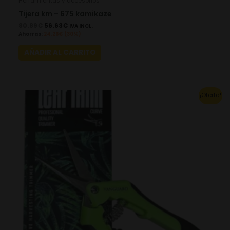
Herramientas y accesorios
Tijera km – 675 kamikaze
80.89
€
56.63
€
IVA INCL.
Ahorras:
24.26
€
(30%)
AÑADIR AL CARRITO
Original
Current
¡Oferta!
price
price
was:
is:
4.00€.
2.80€.