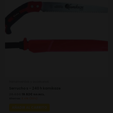
Herramientas y accesorios
Serrucho s – 240 h kamikaze
28.03
€
19.62
€
IVA INCL.
Ahorras:
8.41
€
(30%)
AÑADIR AL CARRITO