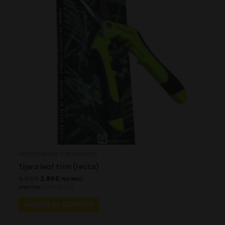
Herramientas y accesorios
Tijera leaf trim (recta)
4.00
€
2.80
€
IVA INCL.
Ahorras:
1.20
€
(30%)
AÑADIR AL CARRITO