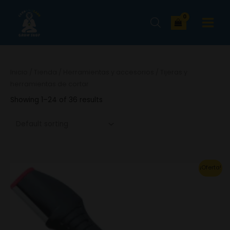
Ir
MAIN
al
MENU
contenido
Inicio
/
Tienda
/
Herramientas y accesorios
/ Tijeras y
herramientas de cortar
Showing 1–24 of 36 results
Original
Current
¡Oferta!
price
price
was:
is:
17.84€.
12.49€.