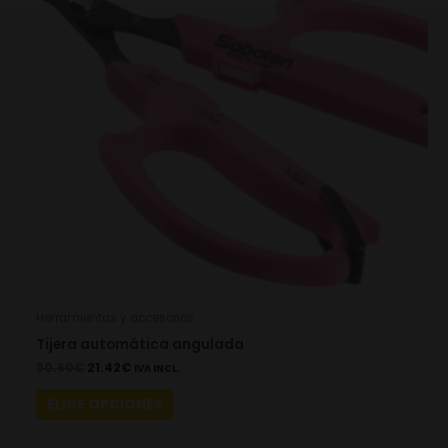
variants.
The
options
may
be
chosen
on
the
product
page
Herramientas y accesorios
Tijera automática angulada
30.60
€
21.42
€
IVA INCL.
ELIGE OPCIONES