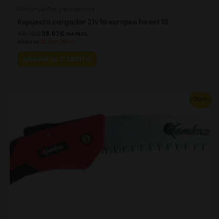
Herramientas y accesorios
Repuesto cargador 21v 1a europeo forest 10
40.10
€
28.07
€
IVA INCL.
Ahorras:
12.03
€
(30%)
AÑADIR AL CARRITO
Original
Current
¡Oferta!
price
price
was:
is:
27.50€.
19.25€.