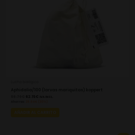
Lucha biológica
Aphidalia/100 (larvas mariquitas) koppert
88.79
€
62.15
€
IVA INCL.
Ahorras:
26.64
€
(30%)
AÑADIR AL CARRITO