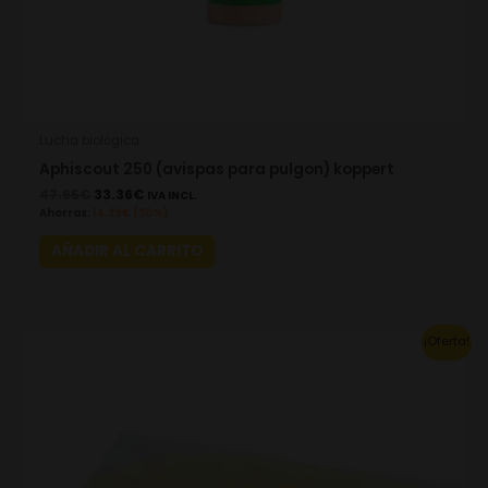
Lucha biológica
Aphiscout 250 (avispas para pulgon) koppert
47.65
€
33.36
€
IVA INCL.
Ahorras:
14.29
€
(30%)
AÑADIR AL CARRITO
Original
Current
¡Oferta!
price
price
was:
is:
29.30€.
20.51€.