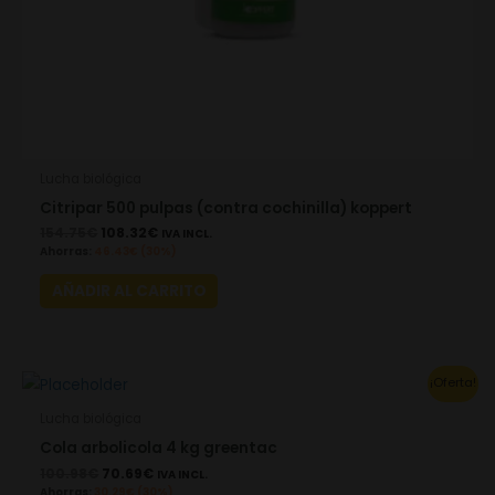
Lucha biológica
Citripar 500 pulpas (contra cochinilla) koppert
154.75
€
108.32
€
IVA INCL.
Ahorras:
46.43
€
(30%)
AÑADIR AL CARRITO
Original
Current
¡Oferta!
price
price
was:
is:
Lucha biológica
100.98€.
70.69€.
Cola arbolicola 4 kg greentac
100.98
€
70.69
€
IVA INCL.
Ahorras:
30.29
€
(30%)