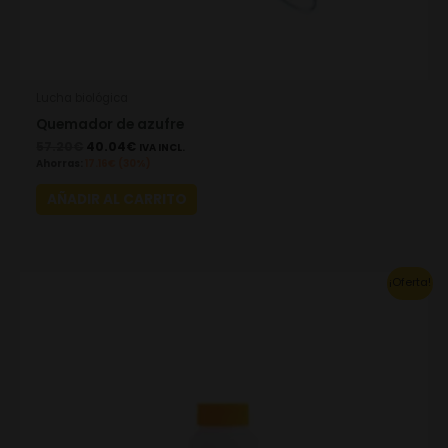
Lucha biológica
Quemador de azufre
57.20
€
40.04
€
IVA INCL.
Ahorras:
17.16
€
(30%)
AÑADIR AL CARRITO
Original
Current
¡Oferta!
price
price
was:
is:
179.30€.
125.51€.