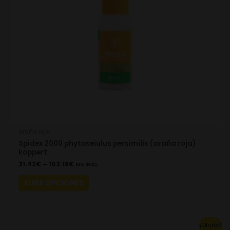
may
be
chosen
on
the
product
page
Araña roja
Spidex 2000 phytoseiulus persimilis (araña roja)
koppert
31.42
€
–
103.18
€
IVA INCL.
ELIGE OPCIONES
Original
Current
¡Oferta!