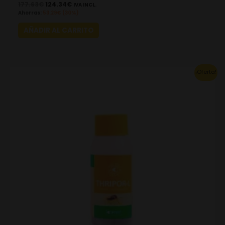
177.63
€
124.34
€
IVA INCL.
Ahorras:
53.29
€
(30%)
AÑADIR AL CARRITO
This
¡Oferta!
product
has
multiple
variants.
The
options
may
be
chosen
on
the
product