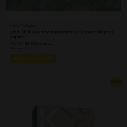
Lucha biológica
Ercal 3000 eretmocerurs eremicus (mosca blanca)
koppert
60.48
€
42.33
€
IVA INCL.
Ahorras:
18.15
€
(30%)
AÑADIR AL CARRITO
This
¡Oferta!
product
has
multiple
variants.
The
options