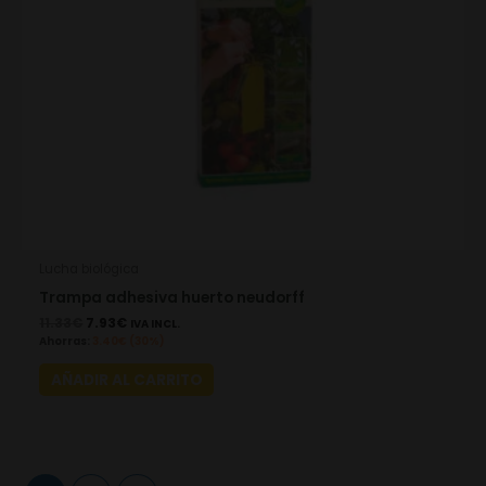
Lucha biológica
Trampa adhesiva huerto neudorff
11.33
€
7.93
€
IVA INCL.
Ahorras:
3.40
€
(30%)
AÑADIR AL CARRITO