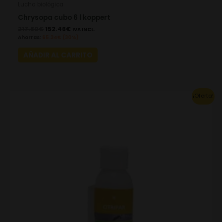
Lucha biológica
Chrysopa cubo 6 l koppert
217.80
€
152.46
€
IVA INCL.
Ahorras:
65.34
€
(30%)
AÑADIR AL CARRITO
Original
Current
¡Oferta!
price
price
was:
is:
154.75€.
108.32€.