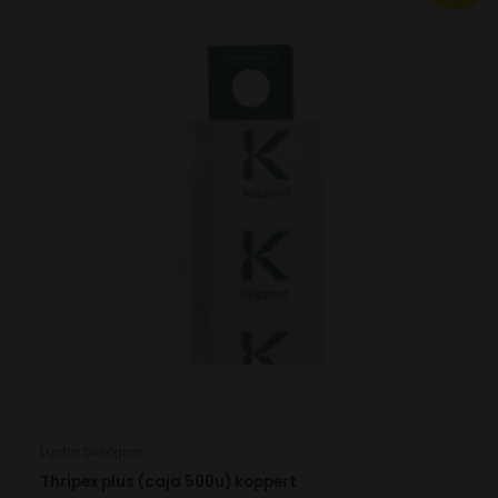
price
price
was:
is:
177.63€.
124.34€.
Lucha biológica
Thripex plus (caja 500u) koppert