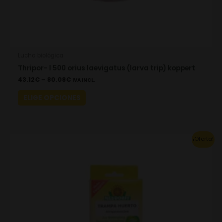
page
Lucha biológica
Thripor- l 500 orius laevigatus (larva trip) koppert
43.12
€
–
80.08
€
IVA INCL.
ELIGE OPCIONES
Original
Current
¡Oferta!
price
price
was:
is:
11.33€.
7.93€.