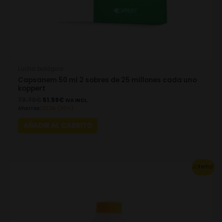
Lucha biológica
Capsanem 50 ml 2 sobres de 25 millones cada uno
koppert
73.70
€
51.59
€
IVA INCL.
Ahorras:
22.11
€
(30%)
AÑADIR AL CARRITO
Original
Current
¡Oferta!
price
price
was:
is:
64.90€.
45.43€.