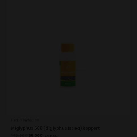
was:
is:
140.80€.
98.56€.
Lucha biológica
Miglyphus 500 (diglyphus isaea) koppert
140.80
€
98.56
€
IVA INCL.