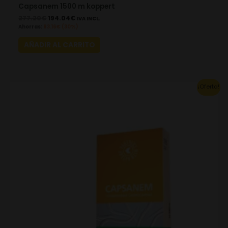
Capsanem 1500 m koppert
277.20
€
194.04
€
IVA INCL.
Ahorras:
83.16
€
(30%)
AÑADIR AL CARRITO
Original
Current
¡Oferta!
price
price
was:
is:
73.70€.
51.59€.