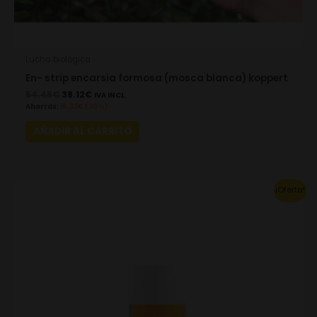
Lucha biológica
En- strip encarsia formosa (mosca blanca) koppert
54.45
€
38.12
€
IVA INCL.
Ahorras:
16.33
€
(30%)
AÑADIR AL CARRITO
Original
Current
¡Oferta!
price
price
was:
is:
52.82€.
36.98€.