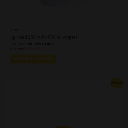
Araña roja
Spidend 250 cubo 550 mlkoppert
213.84
€
149.69
€
IVA INCL.
Ahorras:
64.15
€
(30%)
AÑADIR AL CARRITO
This
¡Oferta!
product
has
multiple
variants.
The
options