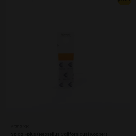
This
¡Oferta!
product
has
multiple
variants.
The
options
may
be
chosen
on
the
product
page
Araña roja
Spical-plus (Neoseilus Californicus) Koppert