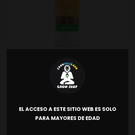
Lucha biológica
Entomite-m 10000 hypoaspis miles (mosca de
suelo) koppert
52.82
€
36.98
€
IVA INCL.
Ahorras:
15.84
€
(30%)
AÑADIR AL CARRITO
EL ACCESO A ESTE SITIO WEB ES SOLO
PARA MAYORES DE EDAD