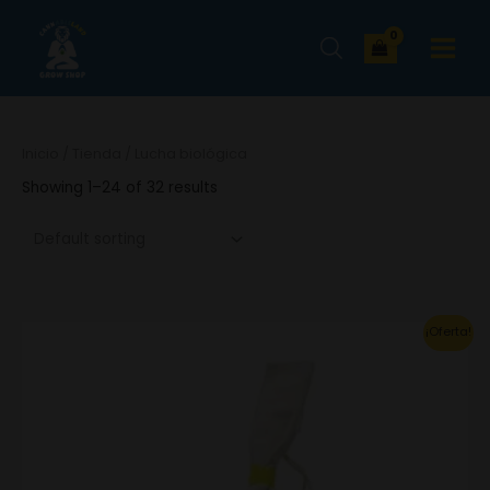
Ir
MAIN
al
MENU
contenido
Inicio
/
Tienda
/ Lucha biológica
Showing 1–24 of 32 results
Original
Current
¡Oferta!
price
price
was:
is:
88.79€.
62.15€.