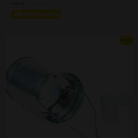
Ahorras:
42.24
€
(30%)
AÑADIR AL CARRITO
Original
Current
¡Oferta!
price
price
was:
is:
57.20€.
40.04€.