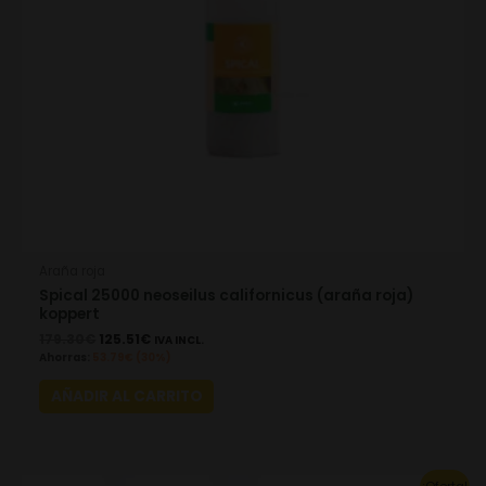
Araña roja
Spical 25000 neoseilus californicus (araña roja)
koppert
179.30
€
125.51
€
IVA INCL.
Ahorras:
53.79
€
(30%)
AÑADIR AL CARRITO