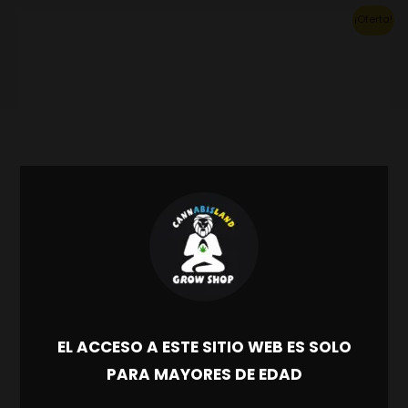
Original
Current
¡Oferta!
price
price
was:
is:
140.80€.
98.56€.
EL ACCESO A ESTE SITIO WEB ES SOLO
PARA MAYORES DE EDAD
Lucha biológica