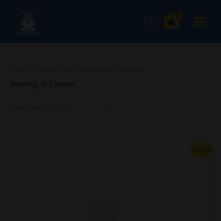
Ir
MAIN
al
MENU
contenido
Inicio
/
Tienda
/
Lucha biológica
/ Minador
Showing all 2 results
Original
Current
¡Oferta!
price
price
was:
is:
52.82€.
36.98€.