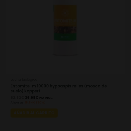
Lucha biológica
Entomite-m 10000 hypoaspis miles (mosca de
suelo) koppert
52.82
€
36.98
€
IVA INCL.
Ahorras:
15.84
€
(30%)
AÑADIR AL CARRITO