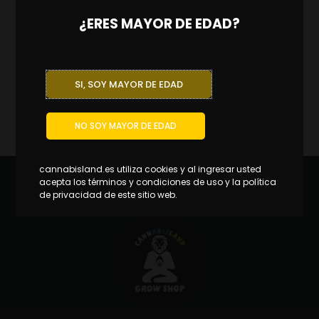
Miglyphus 500 (diglyphus isaea) koppert
¿ERES MAYOR DE EDAD?
140.80
€
98.56
€
IVA INCL.
Ahorras:
42.24
€
(30%)
AÑADIR AL CARRITO
SI, SOY MAYOR DE EDAD
NO SOY MAYOR DE EDAD
cannabisland.es utiliza cookies y al ingresar usted
acepta los términos y condiciones de uso y la política
de privacidad de este sitio web.