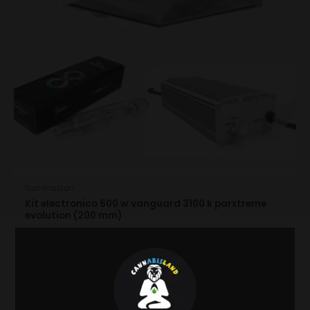
Iluminacion
Kit electronico 600 w vanguard 3100 k parxtreme
evolution (200 mm)
905.90
€
634.13
€
IVA INCL.
Ahorras:
271.77
€
(30%)
ADD TO CART