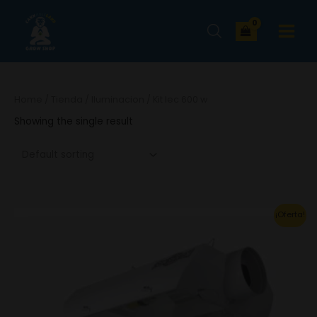
Ir
MAIN
al
MENU
contenido
Home
/
Tienda
/
Iluminacion
/ Kit lec 600 w
Showing the single result
Original
Current
¡Oferta!
price
price
was:
is:
905.90€.
634.13€.