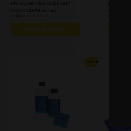
Plantchek cbd quick test
Plantchek
32.38
€
22.67
€
32.38
€
22.
IVA INCL.
Ahorras:
9.71
€
(30%)
Ahorras:
9.71
AÑADIR AL CARRITO
AÑAD
This
¡Oferta!
product
has
multiple
variants.
The
options
may
be