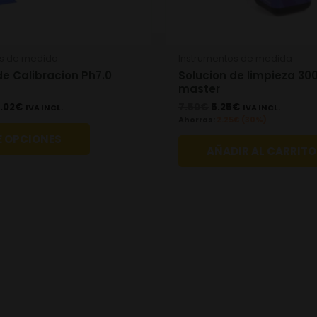
chosen
on
the
os de medida
Instrumentos de medida
product
de Calibracion Ph7.0
Solucion de limpieza 30
page
master
.02
€
7.50
€
5.25
€
IVA INCL.
IVA INCL.
Ahorras:
2.25
€
(30%)
E OPCIONES
AÑADIR AL CARRITO