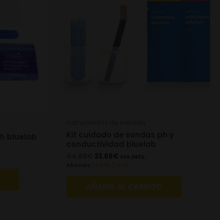
Instrumentos de medida
Kit cuidado de sondas ph y
h bluelab
conductividad bluelab
44.88
€
33.66
€
IVA INCL.
Ahorras:
11.22
€
(25%)
AÑADIR AL CARRITO