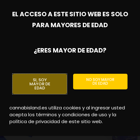
Solucion almacenamien
 thc quick test
water master
67
€
IVA INCL.
EL ACCESO A ESTE SITIO WEB ES SOLO
7.50
€
5.25
€
IVA INCL.
€
(30%)
Ahorras:
2.25
€
(30%)
PARA MAYORES DE EDAD
IR AL CARRITO
AÑADIR AL CARRITO
¿ERES MAYOR DE EDAD?
Original
Current
This
¡Oferta!
price
price
product
was:
is:
SI, SOY
NO SOY MAYOR
7.50€.
5.25€.
has
DE EDAD
MAYOR DE
EDAD
multiple
variants.
cannabisland.es utiliza cookies y al ingresar usted
The
acepta los términos y condiciones de uso y la
options
política de privacidad de este sitio web.
may
be