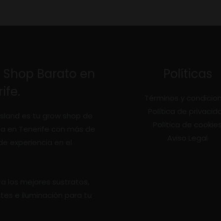
 Shop Barato en
Políticas
ife.
Términos y condicio
Política de privacid
sland es tu grow shop de
Política de cookie
za en Tenerife con más de
Aviso Legal
de experiencia en el
a los mejores sustratos,
antes e iluminación para tu