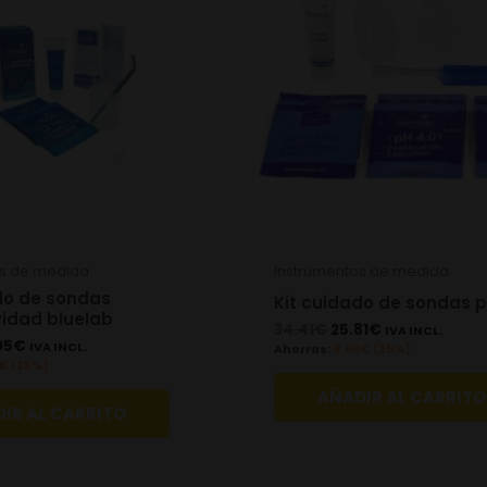
os de medida
Instrumentos de medida
do de sondas
Kit cuidado de sondas p
idad bluelab
34.41
€
25.81
€
IVA INCL.
05
€
IVA INCL.
Ahorras:
8.60
€
(25%)
€
(25%)
AÑADIR AL CARRITO
IR AL CARRITO