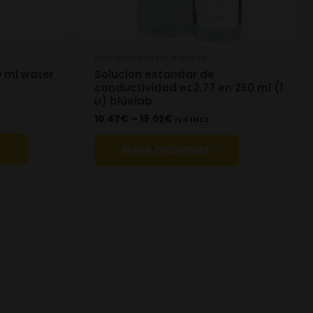
chosen
on
the
Instrumentos de medida
product
0 ml water
Solucion estandar de
page
conductividad ec2.77 en 250 ml (1
u) bluelab
10.47
€
–
19.02
€
IVA INCL.
ELIGE OPCIONES