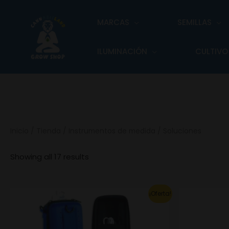
Ir
al
MARCAS
SEMILLAS
contenido
ILUMINACIÓN
CULTIVO
Inicio
/
Tienda
/
Instrumentos de medida
/ Soluciones
Showing all 17 results
Original
Current
Ori
¡Oferta!
price
price
pri
was:
is:
wa
43.40€.
30.38€.
25.