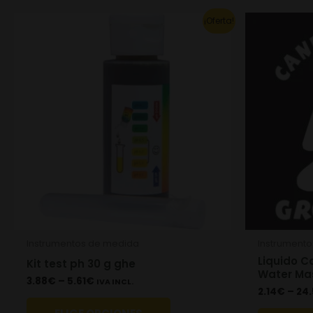
This
¡Oferta!
product
has
multiple
variants.
The
options
may
be
chosen
on
the
Instrumentos de medida
Instrument
product
Liquido C
Kit test ph 30 g ghe
page
Water Ma
3.88
€
–
5.61
€
IVA INCL.
2.14
€
–
24.