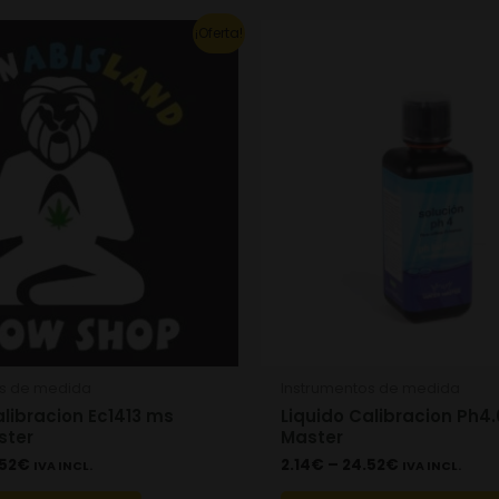
This
¡Oferta!
product
has
multiple
variants.
The
options
may
be
chosen
on
the
os de medida
Instrumentos de medida
product
alibracion Ec1413 ms
Liquido Calibracion Ph4.
page
ster
Master
52
€
2.14
€
–
24.52
€
IVA INCL.
IVA INCL.