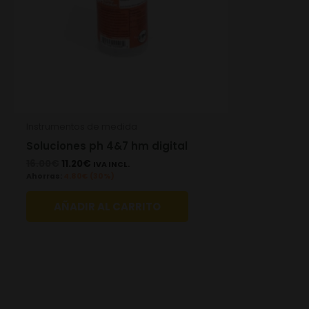
Instrumentos de medida
Soluciones ph 4&7 hm digital
16.00
€
11.20
€
IVA INCL.
Ahorras:
4.80
€
(30%)
AÑADIR AL CARRITO