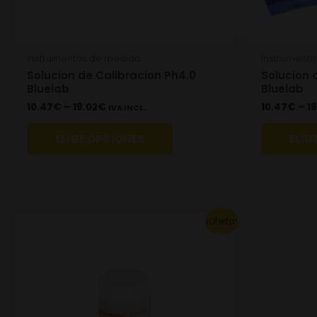
chosen
on
the
Instrumentos de medida
Instrument
product
Solucion de Calibracion Ph4.0
Solucion 
page
Bluelab
Bluelab
10.47
€
–
19.02
€
10.47
€
–
19
IVA INCL.
ELIGE OPCIONES
ELIG
Original
Current
¡Oferta!
price
price
was:
is:
16.00€.
11.20€.