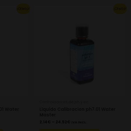
This
This
¡Oferta!
¡Oferta!
product
product
has
has
multiple
multiple
variants.
variants.
The
The
options
options
may
may
be
be
chosen
chosen
on
on
the
the
Controladores de ph y ec
product
product
01 Water
Liquido Calibracion ph7.01 Water
page
page
Master
2.14
€
–
24.52
€
IVA INCL.