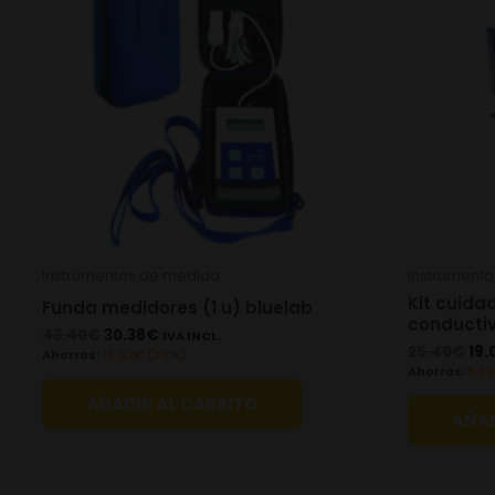
Instrumentos de medida
Instrument
Kit cuida
Funda medidores (1 u) bluelab
conductiv
43.40
€
30.38
€
IVA INCL.
25.40
€
19.
Ahorras:
13.02
€
(30%)
Ahorras:
6.35
AÑADIR AL CARRITO
AÑAD