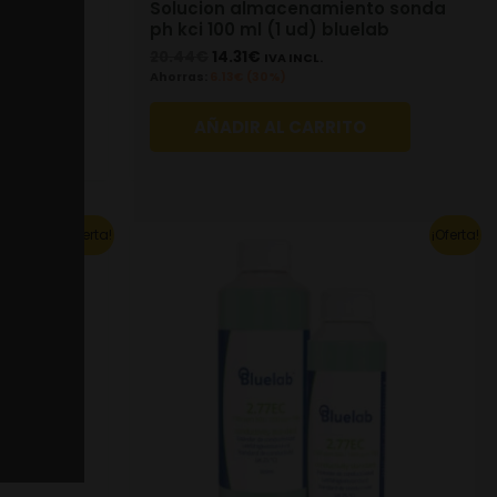
to 300 ml
Solucion almacenamiento sonda
ph kci 100 ml (1 ud) bluelab
20.44
€
14.31
€
IVA INCL.
Ahorras:
6.13
€
(30%)
AÑADIR AL CARRITO
This
¡Oferta!
¡Oferta!
product
has
multiple
variants.
The
options
may
be