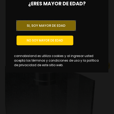
¿ERES MAYOR DE EDAD?
Iluminacion
SI, SOY MAYOR DE EDAD
Reflector cooltube 96% 125 x 400 mm pk
34.45
€
–
47.67
€
IVA INCL.
NO SOY MAYOR DE EDAD
ELIGE OPCIONES
cannabisland.es utiliza cookies y al ingresar usted
acepta los términos y condiciones de uso y la política
Original
Current
de privacidad de este sitio web.
¡Oferta!
price
price
was:
is:
22.00€.
15.40€.