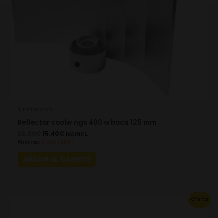
Iluminacion
Reflector coolwings 400 w boca 125 mm
22.00
€
15.40
€
IVA INCL.
Ahorras:
6.60
€
(30%)
AÑADIR AL CARRITO
Original
Current
¡Oferta!
price
price
was:
is: