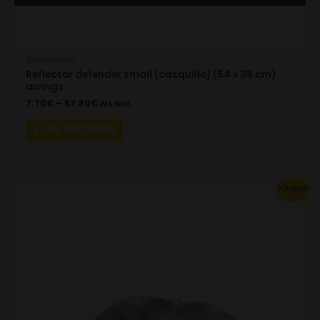
Iluminacion
Reflector defender small (casquillo) (54 x 38 cm)
awings
7.70
€
–
57.80
€
IVA INCL.
ELIGE OPCIONES
This
¡Oferta!
product
has
multiple
variants.
The
options
may