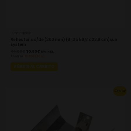
Iluminacion
Reflector ac/de (200 mm) (81,3 x 50,8 x 23,9 cm)sun
system
44.00
€
30.80
€
IVA INCL.
Ahorras:
13.20
€
(30%)
AÑADIR AL CARRITO
Original
Current
¡Oferta!
price
price
was:
is:
17.16€.
12.01€.