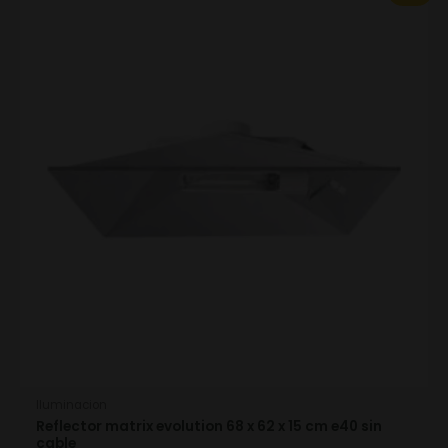
price
price
was:
is:
85.80€.
60.06€.
Iluminacion
Reflector matrix evolution 68 x 62 x 15 cm e40 sin
cable