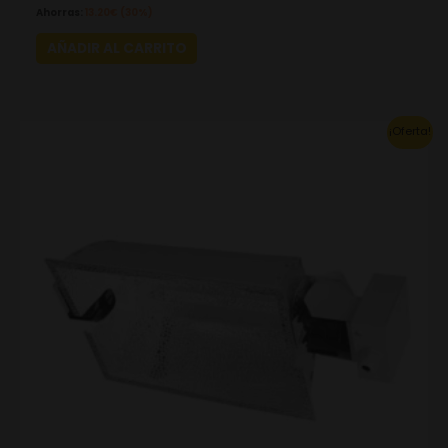
Ahorras:
13.20
€
(30%)
AÑADIR AL CARRITO
Original
Current
¡Oferta!
price
price
was:
is:
102.96€.
72.07€.