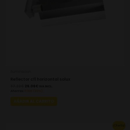
Iluminacion
Reflector cfl horizontal solux
37.22
€
26.06
€
IVA INCL.
Ahorras:
11.16
€
(30%)
AÑADIR AL CARRITO
Original
Current
This
¡Oferta!
price
price