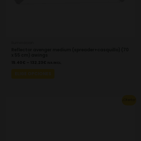
product
page
Iluminacion
Reflector avenger medium (spreader+casquillo) (70
x 55 cm) awings
15.40
€
–
132.23
€
IVA INCL.
ELIGE OPCIONES
This
¡Oferta!
product
has
multiple
variants.
The