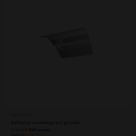
11.00€.
7.70€.
Iluminacion
Reflector coolwings sct grande
11.00
€
7.70
€
IVA INCL.
Ahorras:
3.30
€
(30%)