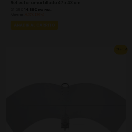
Reflector amartillado 47 x 43 cm
21.25
€
14.88
€
IVA INCL.
Ahorras:
6.37
€
(30%)
AÑADIR AL CARRITO
This
¡Oferta!
product
has
multiple
variants.
The
options
may
be
chosen
on
the