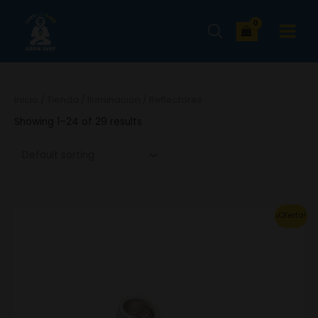
Ir
MAIN
al
MENU
contenido
Inicio
/
Tienda
/
Iluminacion
/ Reflectores
Showing 1–24 of 29 results
Original
Current
¡Oferta!
price
price
was:
is:
43.34€.
30.34€.