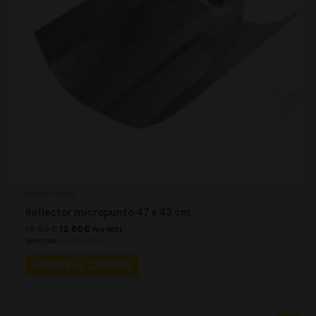
Iluminacion
Reflector micropunto 47 x 43 cm
18.00
€
12.60
€
IVA INCL.
Ahorras:
5.40
€
(30%)
AÑADIR AL CARRITO