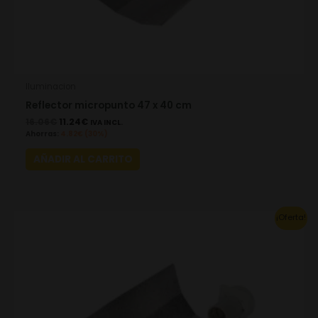
Iluminacion
Reflector micropunto 47 x 40 cm
16.06
€
11.24
€
IVA INCL.
Ahorras:
4.82
€
(30%)
AÑADIR AL CARRITO
Original
Current
¡Oferta!
price
price
was:
is:
18.00€.
12.60€.