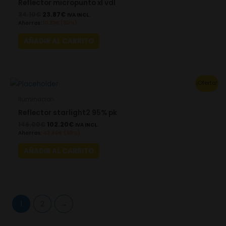
Reflector micropunto xl vdl
34.10
€
23.87
€
IVA INCL.
Ahorras:
10.23
€
(30%)
AÑADIR AL CARRITO
Original
Current
¡Oferta!
price
price
was:
is:
Iluminacion
146.00€.
102.20€.
Reflector starlight2 95% pk
146.00
€
102.20
€
IVA INCL.
Ahorras:
43.80
€
(30%)
AÑADIR AL CARRITO
1
2
→