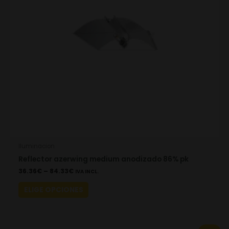
options
may
be
chosen
on
the
product
page
Iluminacion
Reflector azerwing medium anodizado 86% pk
36.36
€
–
84.33
€
IVA INCL.
ELIGE OPCIONES