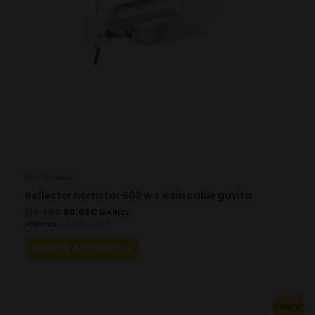
Iluminacion
Reflector hortistar 600 w s.e sin cable gavita
114.40
€
80.08
€
IVA INCL.
Ahorras:
34.32
€
(30%)
AÑADIR AL CARRITO
Original
Current
¡Oferta!