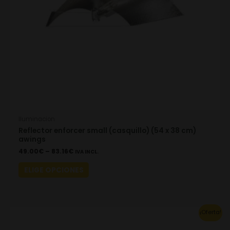
be
chosen
on
the
product
page
Iluminacion
Reflector enforcer small (casquillo) (54 x 38 cm)
awings
49.00
€
–
83.16
€
IVA INCL.
ELIGE OPCIONES
Original
Current
¡Oferta!
price
price
was:
is: