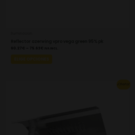
page
Iluminacion
Reflector azerwing vpro vega green 95% pk
60.27
€
–
75.63
€
IVA INCL.
ELIGE OPCIONES
Original
Current
¡Oferta!
price
price
was:
is:
37.22€.
26.06€.