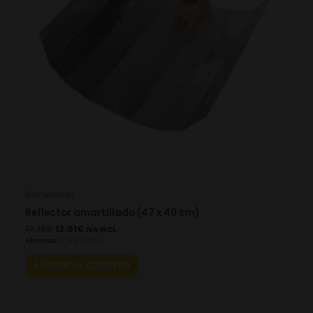
Iluminacion
Reflector amartillado (47 x 40 cm)
17.16
€
12.01
€
IVA INCL.
Ahorras:
5.15
€
(30%)
AÑADIR AL CARRITO