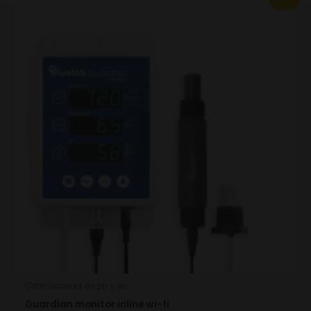
price
price
was:
is:
921.54€.
645.08€.
Controladores de ph y ec
Guardian monitor inline wi-fi