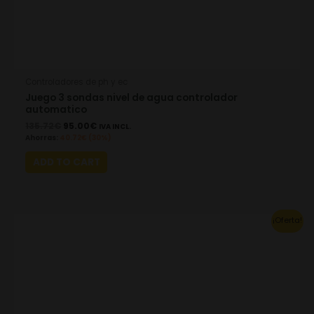
Controladores de ph y ec
Juego 3 sondas nivel de agua controlador
automatico
135.72
€
95.00
€
IVA INCL.
Ahorras:
40.72
€
(30%)
ADD TO CART
Original
Current
¡Oferta!
price
price
was:
is:
2,457.93€.
1,720.55€.