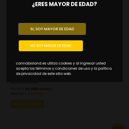
¿ERES MAYOR DE EDAD?
SI, SOY MAYOR DE EDAD
NO SOY MAYOR DE EDAD
cannabisland.es utiliza cookies y al ingresar usted
acepta los términos y condiciones de uso y la política
Controladores de ph y ec
de privacidad de este sitio web.
Electrovalvula controladores nutrientes &
automaticos
49.37
€
34.56
€
IVA INCL.
Ahorras:
14.81
€
(30%)
ADD TO CART
Original
Current
¡Oferta!