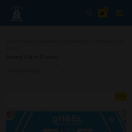
Ir
MAIN
al
MENU
contenido
Home
/
Tienda
/
Instrumentos de medida
/ Controladores de
ph y ec
Showing 1–24 of 25 results
Original
Current
¡Oferta!
price
price
was:
is:
2,618.00€.
1,832.60€.