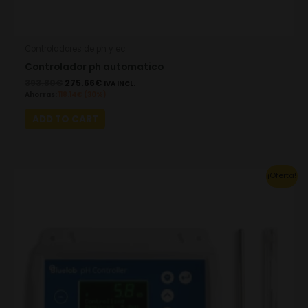
Controladores de ph y ec
Controlador ph automatico
393.80
€
275.66
€
IVA INCL.
Ahorras:
118.14
€
(30%)
ADD TO CART
Original
Current
¡Oferta!
price
price
was:
is:
861.70€.
603.19€.