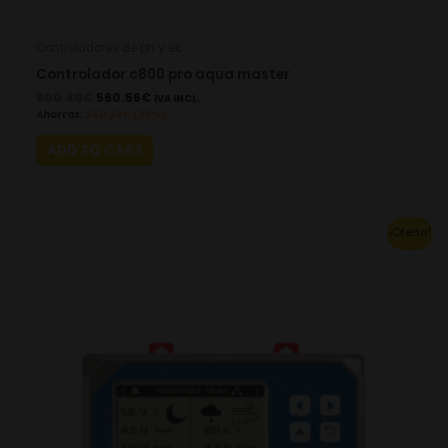
Controladores de ph y ec
Controlador c800 pro aqua master
800.80
€
560.56
€
IVA INCL.
Ahorras:
240.24
€
(30%)
ADD TO CART
Original
Current
¡Oferta!
price
price
was:
is:
822.80€.
575.96€.