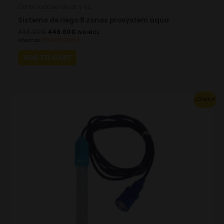
Controladores de ph y ec
Sistema de riego 8 zonas prosystem aqua
638.00
€
446.60
€
IVA INCL.
Ahorras:
191.40
€
(30%)
ADD TO CART
Original
Current
¡Oferta!
price
price
was:
is:
119.39€.
83.58€.