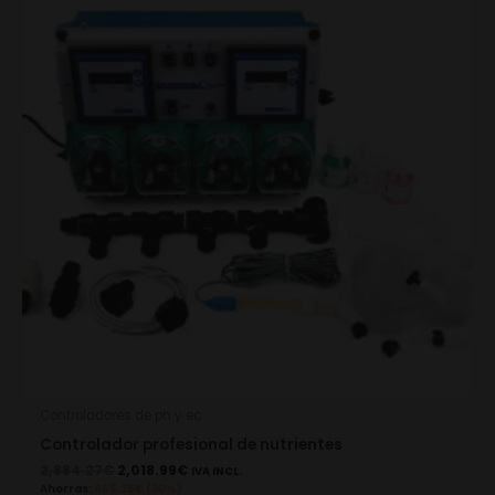
2,884.27€.
2,018.99€.
Controladores de ph y ec
Controlador profesional de nutrientes
2,884.27
€
2,018.99
€
IVA INCL.
Ahorras:
865.28
€
(30%)