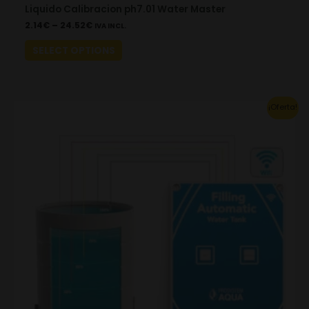
Liquido Calibracion ph7.01 Water Master
2.14
€
–
24.52
€
IVA INCL.
SELECT OPTIONS
Original
Current
¡Oferta!
price
price
was:
is:
253.00€.
177.10€.