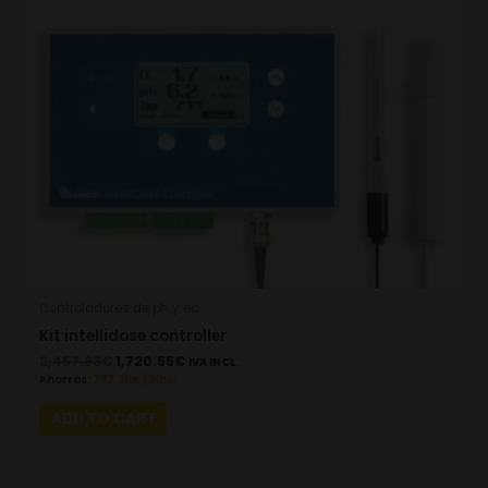
Controladores de ph y ec
Kit intellidose controller
2,457.93
€
1,720.55
€
IVA INCL.
Ahorras:
737.38
€
(30%)
ADD TO CART