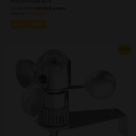
Pro controller wi-fi
2,045.03
€
1,431.52
€
IVA INCL.
Ahorras:
613.51
€
(30%)
ADD TO CART
Original
Current
¡Oferta!
price
price
was:
is:
523.60€.
366.52€.