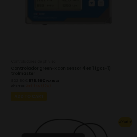
Controladores de ph y ec
Controlador green-x con sensor 4 en 1 (gcs-1)
trolmaster
822.80
€
575.96
€
IVA INCL.
Ahorras:
246.84
€
(30%)
ADD TO CART
Original
Current
¡Oferta!
price
price
was:
is:
1,068.43€.
747.90€.