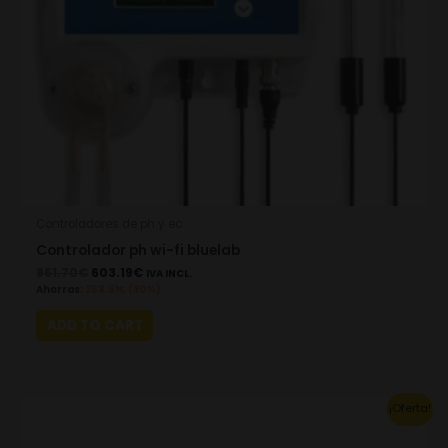
Controladores de ph y ec
Controlador ph wi-fi bluelab
861.70
€
603.19
€
IVA INCL.
Ahorras:
258.51
€
(30%)
ADD TO CART
Original
Current
¡Oferta!
price
price
was:
is: