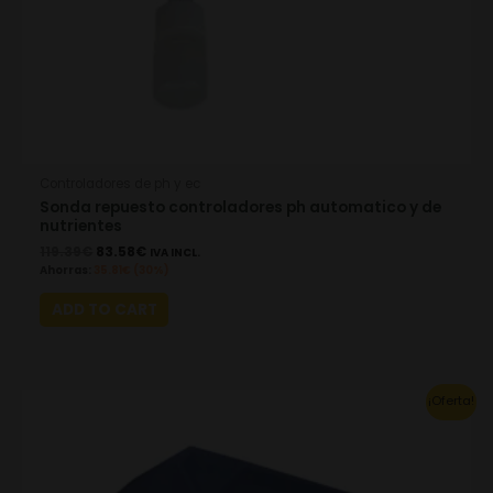
Controladores de ph y ec
Sonda repuesto controladores ph automatico y de
nutrientes
119.39
€
83.58
€
IVA INCL.
Ahorras:
35.81
€
(30%)
ADD TO CART
Original
Current
¡Oferta!
price
price
was:
is:
394.02€.
275.81€.