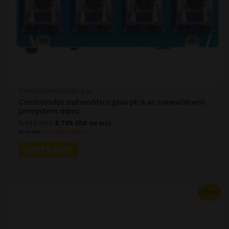
Controladores de ph y ec
Controlador automático plus ph & ec conexión wifi
prosystem aqua
3,993.00
€
2,795.10
€
IVA INCL.
Ahorras:
1,197.90
€
(30%)
ADD TO CART
Original
Current
¡Oferta!
price
price
was:
is:
2,618.00€.
1,832.60€.