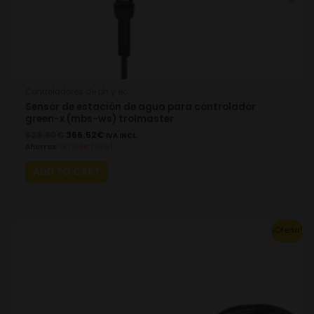
Controladores de ph y ec
Sensor de estación de agua para controlador
green-x (mbs-ws) trolmaster
523.60
€
366.52
€
IVA INCL.
Ahorras:
157.08
€
(30%)
ADD TO CART
Original
Current
¡Oferta!
price
price
was:
is:
50.51€.
35.36€.