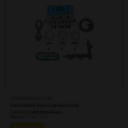
Controladores de ph y ec
Controlador basico de nutrientes
2,618.00
€
1,832.60
€
IVA INCL.
Ahorras:
785.40
€
(30%)
ADD TO CART