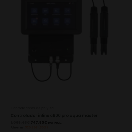
Controladores de ph y ec
Controlador inline c800 pro aqua master
1,068.43
€
747.90
€
IVA INCL.
Ahorras:
320.53
€
(30%)