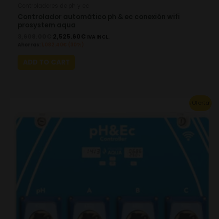
Controladores de ph y ec
Controlador automático ph & ec conexión wifi
prosystem aqua
3,608.00
€
2,525.60
€
IVA INCL.
Ahorras:
1,082.40
€
(30%)
ADD TO CART
Original
Current
¡Oferta!
price
price
was:
is:
3,993.00€.
2,795.10€.