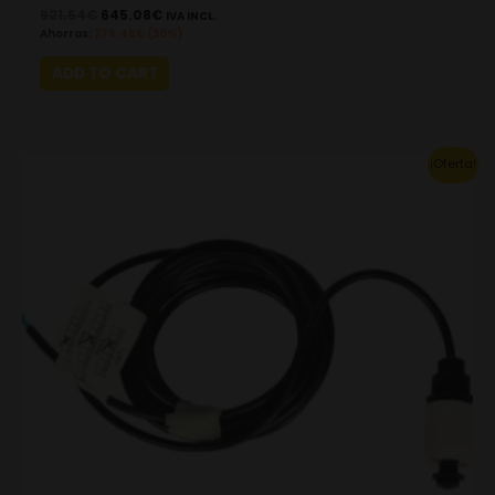
921.54
€
645.08
€
IVA INCL.
Ahorras:
276.46
€
(30%)
ADD TO CART
Original
Current
¡Oferta!
price
price
was:
is:
135.72€.
95.00€.