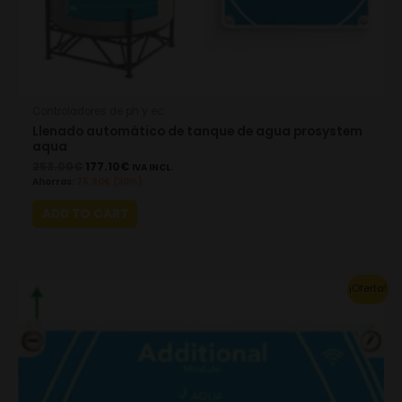
Controladores de ph y ec
Llenado automático de tanque de agua prosystem
aqua
253.00
€
177.10
€
IVA INCL.
Ahorras:
75.90
€
(30%)
ADD TO CART
This
¡Oferta!
product
has
multiple
variants.
The