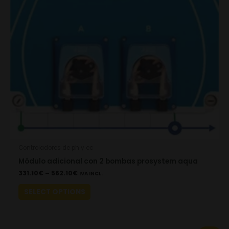
options
may
be
chosen
on
the
product
page
Controladores de ph y ec
Módulo adicional con 2 bombas prosystem aqua
331.10
€
–
562.10
€
IVA INCL.
SELECT OPTIONS